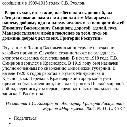
сообщения в 1909-1915 годах С.В. Рухлов.
«Радость мая, вот я жив, вас беспокоить, дорогой, вы
обещали помочь нам и с митрополитом Макарьем и
нашему доброму идиляльному человеку, за ваш долг божей
Илиониту Васильевичу Смирнову, дорогой, зделай, пусь
Макарей тысечам любви поклонов за тебя, пусь он
должник добрых дел твоих. Григорий Роспутин».
Эту записку Леонид Васильевич министру не передал по
какой-то причине. Служба в столице также не заладилась,
хлопоты оказались безуспешными. В начале 1918 года Л.В.
Смирнов вернулся в Красноярск. В 1919 году был назначен
уполномоченным по снабжению Енисейской губернии. В
начале 1920-х годов работал в музеях Минусинска и
Красноярска. Передал в Красноярский городской музей
предметы быта, дневники, письма с фронтов Первой мировой
войны, переписку с матерью, среди которых и оказалась эта
записка Г. Распутина.
Из статьи Т.С. Комаровой «Автограф Григория Распутина»
Журнал «Мир музея». 2004. № 11. С. 46-47
Поделиться: