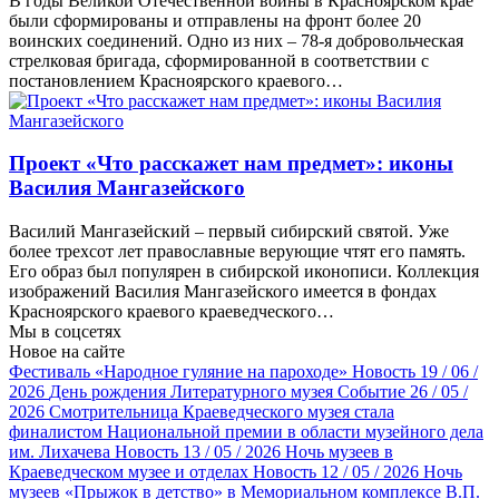
В годы Великой Отечественной войны в Красноярском крае
были сформированы и отправлены на фронт более 20
воинских соединений. Одно из них – 78-я добровольческая
стрелковая бригада, сформированной в соответствии с
постановлением Красноярского краевого…
Проект «Что расскажет нам предмет»: иконы
Василия Мангазейского
Василий Мангазейский – первый сибирский святой. Уже
более трехсот лет православные верующие чтят его память.
Его образ был популярен в сибирской иконописи. Коллекция
изображений Василия Мангазейского имеется в фондах
Красноярского краевого краеведческого…
Мы в соцсетях
Новое на сайте
Фестиваль «Народное гуляние на пароходе»
Новость
19 / 06 /
2026
День рождения Литературного музея
Событие
26 / 05 /
2026
Смотрительница Краеведческого музея стала
финалистом Национальной премии в области музейного дела
им. Лихачева
Новость
13 / 05 / 2026
Ночь музеев в
Краеведческом музее и отделах
Новость
12 / 05 / 2026
Ночь
музеев «Прыжок в детство» в Мемориальном комплексе В.П.