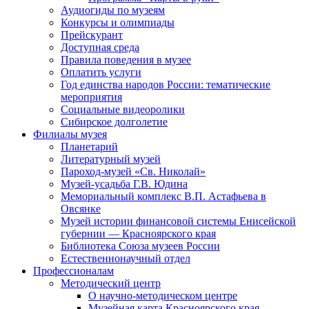
Аудиогиды по музеям
Конкурсы и олимпиады
Прейскурант
Доступная среда
Правила поведения в музее
Оплатить услуги
Год единства народов России: тематические
мероприятия
Социальные видеоролики
Сибирское долголетие
Филиалы музея
Планетарий
Литературный музей
Пароход-музей «Св. Николай»
Музей-усадьба Г.В. Юдина
Мемориальный комплекс В.П. Астафьева в
Овсянке
Музей истории финансовой системы Енисейской
губернии — Красноярского края
Библиотека Союза музеев России
Естественнонаучный отдел
Профессионалам
Методический центр
О научно-методическом центре
Музейная карта Красноярского края