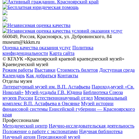
660049, Россия, Красноярск, ул. Дубровинского, 84
museum@kkkm.ru
Оценка качества оказания услуг
Политика
конфиденциальности
Карта сайта
© КГАУК «Красноярский краевой краеведческий музей»
Краеведческий музей
Режим работы
Выставки
Стоимость билетов
Доступная среда
Календарь
Как добраться
Контакты
Отделы музея
Литературный музей им. В.П. Астафьева
Пароход-музей «Св.
Николай»
Музей-усадьба Г.В. Юдина
Библиотека Союза
музеев России
Естественнонаучный отдел
Мемориальный
комплекс В.П. Астафьева в Овсянке
Музей истории
финансовой системы Енисейской губернии — Красноярского
края
Профессионалам
Методический центр
Научно-исследовательская деятельность
Положение о работе с экспонатами
Научная библиотека
Научный архив
Передвижной музей