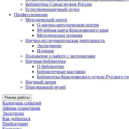
Библиотека Союза музеев России
Естественнонаучный отдел
Профессионалам
Методический центр
О научно-методическом центре
Музейная карта Красноярского края
Методические издания
Научно-исследовательская деятельность
Экспедиции
Издания
Положение о работе с экспонатами
Научная библиотека
О библиотеке
Библиотечные выставки
Библиотека Красноярского отдела Русского г
Научный архив
Передвижной музей
Режим работы
Календарь событий
Афиша планетария
Экскурсии
Как добраться
Прейскурант
Контакты