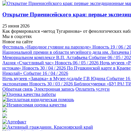
Открытие Приенисейского края: первые экспеди
25 июня 2026
Как формировался «метод Тугаринова» от фенологических набл
Мы в соцсетях
Новое на сайте
Фестиваль «Народное гуляние на пароходе»
Новость
19 / 06 / 2
Национальной премии в области музейного дела им. Лихачева
Мемориальном комплексе В.П. Астафьева
Событие
06 / 05 / 20
Акция «Счастливый час»
Новость
06 / 05 / 2026
Ночь музеев «Р
истокам»
Новость
30 / 04 / 2026
По Пушкинской карте в Краеве
Николай»
Событие
16 / 04 / 2026
Ночь музеев «Заварка» в Музее-усадьбе Г.В Юдина
Событие
16 
экспонатами
Новость
30 / 03 / 2026
Библиосумерки «БУ! РА! Т
Обратная связь
Электронная запись
Оплатить услуги