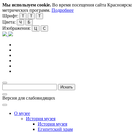
Мы используем cookie.
Во время посещения сайта Красноярско
метрических программ.
Подробнее
Шрифт:
Т
Т
Т
Цвета:
Ч
Б
Изображения:
Ц
С
Версия для слабовидящих
О музее
История музея
История музея
Египетский храм