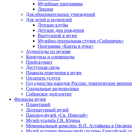
Музейные программы
Лекции
Для образовательных учреждений
Для детей и родителей
Детские клубы
Детские дни рождения
Выпускной в музее
Музейно-театральная студия «Сибирячок»
Программа «Карты в руки»
Аудиогиды по музеям
Конкурсы и олимпиады
Прейскурант
Доступная среда
Правила поведения в музее
Оплатить услуги
Год единства народов России: тематические меропр
Социальные видеоролики
Сибирское долголетие
Филиалы музея
Планетарий
Литературный музей
Пароход-музей «Св. Николай»
Музей-усадьба Г.В. Юдина
Мемориальный комплекс В.П. Астафьева в Овсянке
Музей истории финансовой системы Енисейской гу