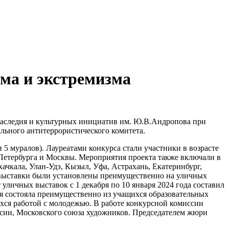
зма и экстремизма
 наследия и культурных инициатив им. Ю.В.Андропова при
ьного антитеррористического комитета.
 5 муралов). Лауреатами конкурса стали участники в возрасте
т-Петербурга и Москвы. Мероприятия проекта также включали в
ачкала, Улан-Удэ, Кызыл, Уфа, Астрахань, Екатеринбург,
 выставки были установлены преимущественно на уличных
личных выставок с 1 декабря по 10 января 2024 года составил
рия состояла преимущественно из учащихся образовательных
ихся работой с молодежью. В работе конкурсной комиссии
ссии, Московского союза художников. Председателем жюри