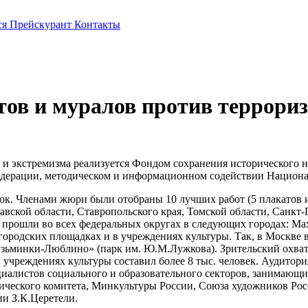
ся
Прейскурант
Контакты
тов и муралов против террори
а и экстремизма реализуется Фондом сохранения исторического
дерации, методическом и информационном содействии Национал
вок. Членами жюри были отобраны 10 лучших работ (5 плакатов и
славской области, Ставропольского края, Томской области, Санк
е прошли во всех федеральных округах в следующих городах: Мах
городских площадках и в учреждениях культуры. Так, в Москве
зьминки-Люблино» (парк им. Ю.М.Лужкова). Зрительский охват у
 в учреждениях культуры составил более 8 тыс. человек. Аудито
пециалистов социального и образовательного секторов, занимающ
ического комитета, Минкультуры России, Союза художников Ро
и З.К.Церетели.