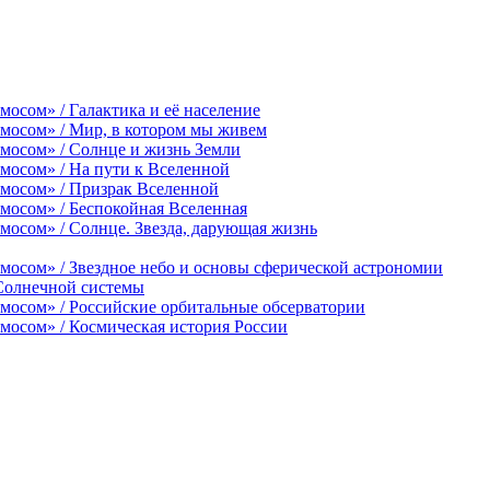
осом» / Галактика и её население
смосом» / Мир, в котором мы живем
мосом» / Солнце и жизнь Земли
мосом» / На пути к Вселенной
смосом» / Призрак Вселенной
мосом» / Беспокойная Вселенная
мосом» / Солнце. Звезда, дарующая жизнь
мосом» / Звездное небо и основы сферической астрономии
 Солнечной системы
мосом» / Российские орбитальные обсерватории
мосом» / Космическая история России