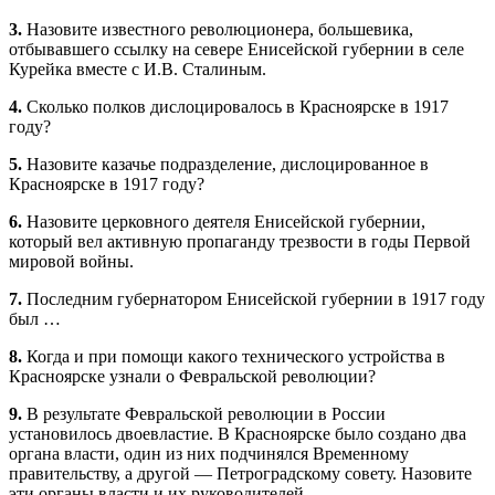
3.
Назовите известного революционера, большевика,
отбывавшего ссылку на севере Енисейской губернии в селе
Курейка вместе с И.В. Сталиным.
4.
Сколько полков дислоцировалось в Красноярске в 1917
году?
5.
Назовите казачье подразделение, дислоцированное в
Красноярске в 1917 году?
6.
Назовите церковного деятеля Енисейской губернии,
который вел активную пропаганду трезвости в годы Первой
мировой войны.
7.
Последним губернатором Енисейской губернии в 1917 году
был …
8.
Когда и при помощи какого технического устройства в
Красноярске узнали о Февральской революции?
9.
В результате Февральской революции в России
установилось двоевластие. В Красноярске было создано два
органа власти, один из них подчинялся Временному
правительству, а другой — Петроградскому совету. Назовите
эти органы власти и их руководителей.