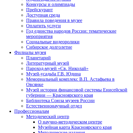
Конкурсы и олимпиады
Прейскурант
Доступная среда
Правила поведения в музее
Оплатить услуги
Год единства народов России: тематические
мероприятия
Социальные видеоролики
Сибирское долголетие
Филиалы музея
Планетарий
Литературный музей
Пароход-музей «Св. Николай»
Музей-усадьба Г.В. Юдина
Мемориальный комплекс В.П. Астафьева в
Овсянке
Музей истории финансовой системы Енисейской
губернии — Красноярского края
Библиотека Союза музеев России
Естественнонаучный отдел
Профессионалам
Методический центр
О научно-методическом центре
Музейная карта Красноярского края
Методические издания