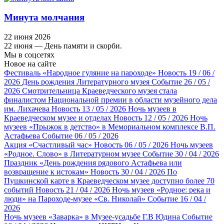
Минута молчания
22 июня 2026
22 июня — День памяти и скорби.
Мы в соцсетях
Новое на сайте
Фестиваль «Народное гуляние на пароходе»
Новость
19 / 06 /
2026
День рождения Литературного музея
Событие
26 / 05 /
2026
Смотрительница Краеведческого музея стала
финалистом Национальной премии в области музейного дела
им. Лихачева
Новость
13 / 05 / 2026
Ночь музеев в
Краеведческом музее и отделах
Новость
12 / 05 / 2026
Ночь
музеев «Прыжок в детство» в Мемориальном комплексе В.П.
Астафьева
Событие
06 / 05 / 2026
Акция «Счастливый час»
Новость
06 / 05 / 2026
Ночь музеев
«Родное. Слово» в Литературном музее
Событие
30 / 04 / 2026
Праздник «День рождения рядового Астафьева или
возвращение к истокам»
Новость
30 / 04 / 2026
По
Пушкинской карте в Краеведческом музее доступно более 70
событий
Новость
21 / 04 / 2026
Ночь музеев «Родное: река и
люди» на Пароходе-музее «Св. Николай»
Событие
16 / 04 /
2026
Ночь музеев «Заварка» в Музее-усадьбе Г.В Юдина
Событие