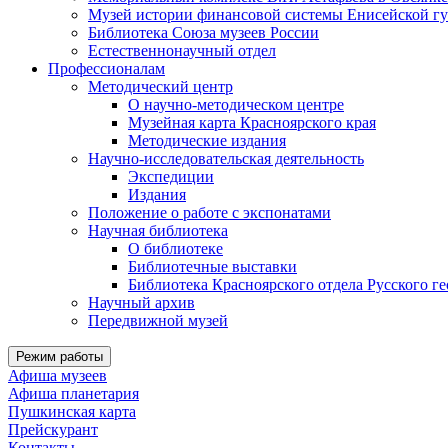
Музей истории финансовой системы Енисейской гу
Библиотека Союза музеев России
Естественнонаучный отдел
Профессионалам
Методический центр
О научно-методическом центре
Музейная карта Красноярского края
Методические издания
Научно-исследовательская деятельность
Экспедиции
Издания
Положение о работе с экспонатами
Научная библиотека
О библиотеке
Библиотечные выставки
Библиотека Красноярского отдела Русского г
Научный архив
Передвижной музей
Режим работы
Афиша музеев
Афиша планетария
Пушкинская карта
Прейскурант
Контакты