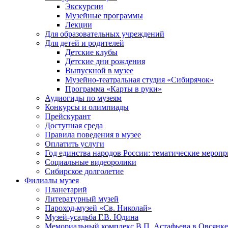
Экскурсии
Музейные программы
Лекции
Для образовательных учреждений
Для детей и родителей
Детские клубы
Детские дни рождения
Выпускной в музее
Музейно-театральная студия «Сибирячок»
Программа «Карты в руки»
Аудиогиды по музеям
Конкурсы и олимпиады
Прейскурант
Доступная среда
Правила поведения в музее
Оплатить услуги
Год единства народов России: тематические меропр
Социальные видеоролики
Сибирское долголетие
Филиалы музея
Планетарий
Литературный музей
Пароход-музей «Св. Николай»
Музей-усадьба Г.В. Юдина
Мемориальный комплекс В.П. Астафьева в Овсянке