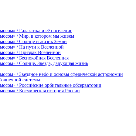
осом» / Галактика и её население
смосом» / Мир, в котором мы живем
мосом» / Солнце и жизнь Земли
мосом» / На пути к Вселенной
смосом» / Призрак Вселенной
мосом» / Беспокойная Вселенная
мосом» / Солнце. Звезда, дарующая жизнь
мосом» / Звездное небо и основы сферической астрономии
 Солнечной системы
мосом» / Российские орбитальные обсерватории
мосом» / Космическая история России