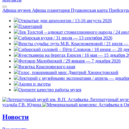
Афиша музеев
Афиша планетария
Пушкинская карта
Прейскур
Открытые дни археологии / 13-16 августа 2026
Планетарий
Лев Толстой – адвокат стомиллионного народа / 24 ию
Сибирская кухня / 31 июля — 13 сентября 2026
Версты судьбы: путь М.В. Красноженовой / 21 июля — 
Сибирский соловей – Пётр Словцов / 18 июня — 20 де
Кунсткамера на берегах Енисея / 16 мая — 15 декабря 
Фотокор Малобицкий / 29 января — 7 декабря 2026
Визитка Красноярского края
Голос, покоривший мир: Дмитрий Хворостовский
Лекторий с музейными экспонатами / апрель — декабр
Акции и льготы
Оцените качество работы музея
Литературный музе
усадьба Г.В. Юдина
Новости