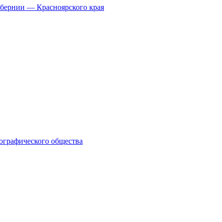
бернии — Красноярского края
еографического общества