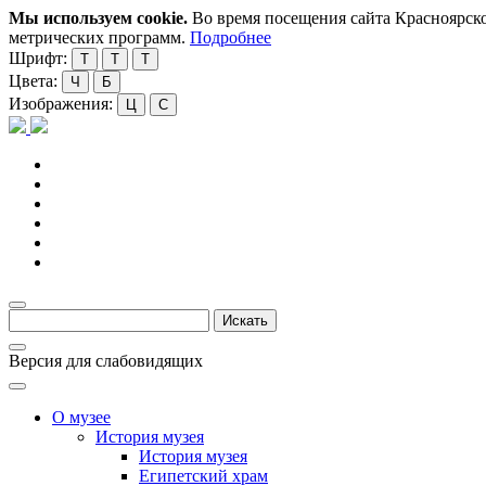
Мы используем cookie.
Во время посещения сайта Красноярско
метрических программ.
Подробнее
Шрифт:
Т
Т
Т
Цвета:
Ч
Б
Изображения:
Ц
С
Версия для слабовидящих
О музее
История музея
История музея
Египетский храм