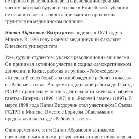
не просто о революционере, а о революционере-враче,
ученом, который будучи в ссылке в Енисейской губернии
не оставил своего главного призвания и продолжал
трудиться на медицинском поприще.
Натан Абрамович
родился в 1874 году в
Вигдорчик
Минске. В 1898 году окончил медицинский факультет
Киевского университета.
Уже, будучи студентом, увлекся революционными идеями.
Он принимал активное участие в социал-демократическом
движении в Киеве, работая в группах «Рабочее дело»,
«Киевский союз борьбы за освобождение рабочего класса»
и «Рабочая газета». Во время подпольной работы до I съезда
РСДРП принимал участие в деятельности киевской рабочей
газеты «Вперёд» (1896-1897) и в «Рабочей газете» (1897). В
марте 1898 года Натан Вигдорчик стал участником I Съезда
РСДРП в Минске. Вместе с Борисом Эйдельманом
представлял на съезде «Рабочую газету».
Одновременно с этим Натан Абрамович занимался
научными изысканиями, результатом которых стала первая