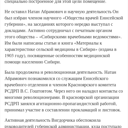
специально построенное для этой цели помещение.
Не оставил Натан Абрамович и научную деятельность Он
был избран членом научного «Общества врачей Енисейской
губернии», на заседаниях которого нередко выступал с
докладами. Активно сотрудничал с печатным органом
этого общества – «Сибирскими врачебными ведомостями».
Им были написаны статьи и книга «Материалы к
характеристике сельской медицины в Сибири» (издана в
1903 году), посвященные особенностям медицинской
помощи населению Сибири.
Была продолжена и революционная деятельность. Натан
Абрамович познакомился со служащим Енисейского
врачебного отделения и членом Красноярского комитета
РСДРП В.С. Гоштовтом. Через него он наладил контакты со
многими революционерами. В красноярской организации
РСДРП занялся агитационно-пропагандистской работой,
принимал участие в составлении прокламаций и листовок.
Активная деятельность Вигдорчика обеспокоила
руководителей губернской администрации, куда поступало