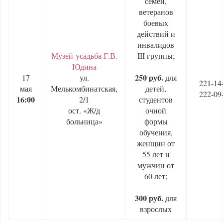
семей,
ветеранов
боевых
действий и
инвалидов
Музей-усадьба Г.В.
III группы;
Юдина
250 руб.
17
ул.
для
221-14
мая
Мелькомбинатская,
детей,
222-09
16:00
2/1
студентов
ост. «Ж/д
очной
больница»
формы
обучения,
женщин от
55 лет и
мужчин от
60 лет;
300 руб.
для
взрослых