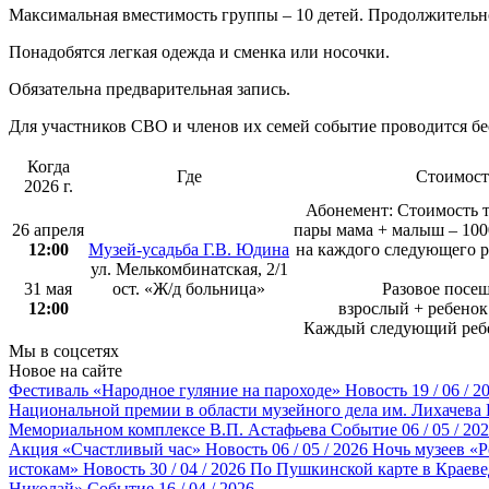
Максимальная вместимость группы – 10 детей. Продолжительно
Понадобятся легкая одежда и сменка или носочки.
Обязательна предварительная запись.
Для участников СВО и членов их семей событие проводится бе
Когда
Где
Стоимост
2026 г.
Абонемент: Стоимость т
26 апреля
пары мама + малыш – 100
12:00
Музей-усадьба Г.В. Юдина
на каждого следующего ре
ул. Мелькомбинатская, 2/1
31 мая
ост. «Ж/д больница»
Разовое посе
12:00
взрослый + ребенок
Каждый следующий ребе
Мы в соцсетях
Новое на сайте
Фестиваль «Народное гуляние на пароходе»
Новость
19 / 06 / 2
Национальной премии в области музейного дела им. Лихачева
Мемориальном комплексе В.П. Астафьева
Событие
06 / 05 / 20
Акция «Счастливый час»
Новость
06 / 05 / 2026
Ночь музеев «Р
истокам»
Новость
30 / 04 / 2026
По Пушкинской карте в Краеве
Николай»
Событие
16 / 04 / 2026