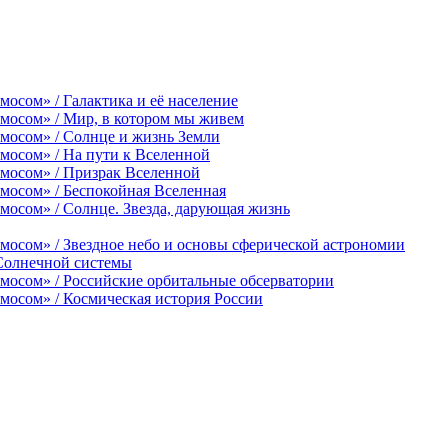
осом» / Галактика и её население
смосом» / Мир, в котором мы живем
мосом» / Солнце и жизнь Земли
мосом» / На пути к Вселенной
смосом» / Призрак Вселенной
мосом» / Беспокойная Вселенная
мосом» / Солнце. Звезда, дарующая жизнь
мосом» / Звездное небо и основы сферической астрономии
 Солнечной системы
мосом» / Российские орбитальные обсерватории
мосом» / Космическая история России