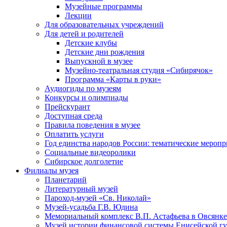
Музейные программы
Лекции
Для образовательных учреждений
Для детей и родителей
Детские клубы
Детские дни рождения
Выпускной в музее
Музейно-театральная студия «Сибирячок»
Программа «Карты в руки»
Аудиогиды по музеям
Конкурсы и олимпиады
Прейскурант
Доступная среда
Правила поведения в музее
Оплатить услуги
Год единства народов России: тематические меропр
Социальные видеоролики
Сибирское долголетие
Филиалы музея
Планетарий
Литературный музей
Пароход-музей «Св. Николай»
Музей-усадьба Г.В. Юдина
Мемориальный комплекс В.П. Астафьева в Овсянке
Музей истории финансовой системы Енисейской гу