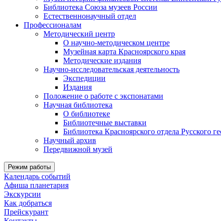
Библиотека Союза музеев России
Естественнонаучный отдел
Профессионалам
Методический центр
О научно-методическом центре
Музейная карта Красноярского края
Методические издания
Научно-исследовательская деятельность
Экспедиции
Издания
Положение о работе с экспонатами
Научная библиотека
О библиотеке
Библиотечные выставки
Библиотека Красноярского отдела Русского г
Научный архив
Передвижной музей
Режим работы
Календарь событий
Афиша планетария
Экскурсии
Как добраться
Прейскурант
Контакты