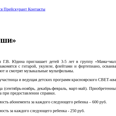
ся
Прейскурант
Контакты
уши»
 Г.В. Юдина приглашает детей 3-5 лет в группу «Мама+малы
знакомятся с гитарой, укулеле, флейтами и фортепиано, осва
суют и смотрят музыкальные мультфильмы.
 участница и ведущая детских программ красноярского СВЕТ-кв
 (сентябрь-ноябрь, декабрь-февраль, март-май). Приобретенн
ла при предоставлении справки.
ость абонемента за каждого следующего ребенка – 600 руб.
сть за каждого следующего ребенка - 250 руб.