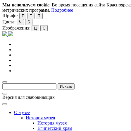
Мы используем cookie.
Во время посещения сайта Красноярско
метрических программ.
Подробнее
Шрифт:
Т
Т
Т
Цвета:
Ч
Б
Изображения:
Ц
С
Версия для слабовидящих
О музее
История музея
История музея
Египетский храм