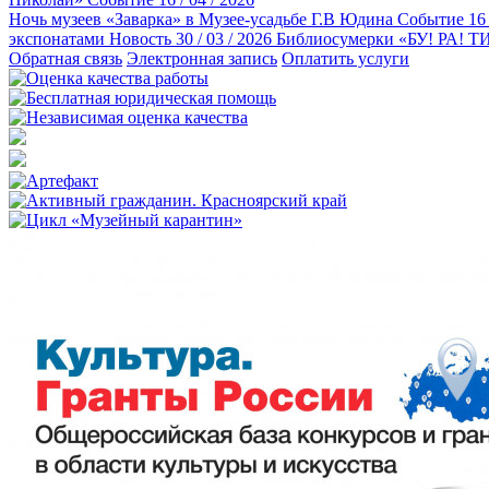
Ночь музеев «Заварка» в Музее-усадьбе Г.В Юдина
Событие
16 
экспонатами
Новость
30 / 03 / 2026
Библиосумерки «БУ! РА! Т
Обратная связь
Электронная запись
Оплатить услуги