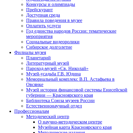
Конкурсы и олимпиады
Прейскурант
Доступная среда
Правила поведения в музее
Оплатить услуги
Год единства народов России: тематические
мероприятия
Социальные видеоролики
Сибирское долголетие
Филиалы музея
Планетарий
Литературный музей
Пароход-музей «Св. Николай»
Музей-усадьба Г.В. Юдина
Мемориальный комплекс В.П. Астафьева в
Овсянке
Музей истории финансовой системы Енисейской
губернии — Красноярского края
Библиотека Союза музеев России
Естественнонаучный отдел
Профессионалам
Методический центр
О научно-методическом центре
Музейная карта Красноярского края
Методические издания