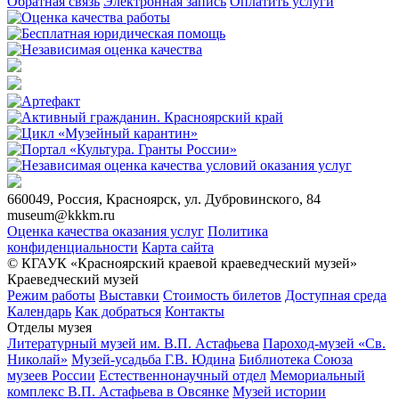
Обратная связь
Электронная запись
Оплатить услуги
660049, Россия, Красноярск, ул. Дубровинского, 84
museum@kkkm.ru
Оценка качества оказания услуг
Политика
конфиденциальности
Карта сайта
© КГАУК «Красноярский краевой краеведческий музей»
Краеведческий музей
Режим работы
Выставки
Стоимость билетов
Доступная среда
Календарь
Как добраться
Контакты
Отделы музея
Литературный музей им. В.П. Астафьева
Пароход-музей «Св.
Николай»
Музей-усадьба Г.В. Юдина
Библиотека Союза
музеев России
Естественнонаучный отдел
Мемориальный
комплекс В.П. Астафьева в Овсянке
Музей истории