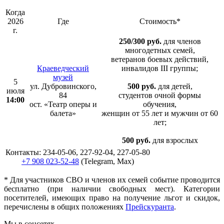
Когда
2026
Где
Стоимость*
г.
250/300 руб.
для членов
многодетных семей,
ветеранов боевых действий,
Краеведческий
инвалидов III группы;
музей
5
ул. Дубровинского,
500 руб.
для детей,
июля
84
студентов очной формы
14:00
ост. «Театр оперы и
обучения,
балета»
женщин от 55 лет и мужчин от 60
лет;
500 руб.
для взрослых
Контакты: 234-05-06, 227-92-04, 227-05-80
+7 908 023-52-48
(Telegram, Max)
* Для участников СВО и членов их семей событие проводится
бесплатно (при наличии свободных мест). Категории
посетителей, имеющих право на получение льгот и скидок,
перечислены в общих положениях
Прейскуранта
.
Мы в соцсетях