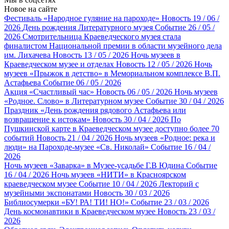
Новое на сайте
Фестиваль «Народное гуляние на пароходе»
Новость
19 / 06 /
2026
День рождения Литературного музея
Событие
26 / 05 /
2026
Смотрительница Краеведческого музея стала
финалистом Национальной премии в области музейного дела
им. Лихачева
Новость
13 / 05 / 2026
Ночь музеев в
Краеведческом музее и отделах
Новость
12 / 05 / 2026
Ночь
музеев «Прыжок в детство» в Мемориальном комплексе В.П.
Астафьева
Событие
06 / 05 / 2026
Акция «Счастливый час»
Новость
06 / 05 / 2026
Ночь музеев
«Родное. Слово» в Литературном музее
Событие
30 / 04 / 2026
Праздник «День рождения рядового Астафьева или
возвращение к истокам»
Новость
30 / 04 / 2026
По
Пушкинской карте в Краеведческом музее доступно более 70
событий
Новость
21 / 04 / 2026
Ночь музеев «Родное: река и
люди» на Пароходе-музее «Св. Николай»
Событие
16 / 04 /
2026
Ночь музеев «Заварка» в Музее-усадьбе Г.В Юдина
Событие
16 / 04 / 2026
Ночь музеев «НИТИ» в Красноярском
краеведческом музее
Событие
10 / 04 / 2026
Лекторий с
музейными экспонатами
Новость
30 / 03 / 2026
Библиосумерки «БУ! РА! ТИ! НО!»
Событие
23 / 03 / 2026
День космонавтики в Краеведческом музее
Новость
23 / 03 /
2026