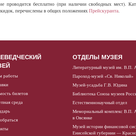
е проводится бесплатно (при наличии свободных мест). Кат
 скидок, перечислены в общих положениях
Прейскуранта
.
АЕВЕДЧЕСКИЙ
ОТДЕЛЫ МУЗЕЯ
ЗЕЙ
Литературный музей им. В.П. 
м работы
Пароход-музей «Св. Николай»
авки
Музей-усадьба Г.В. Юдина
мость билетов
Библиотека Союза музеев Росс
упная среда
Естественнонаучный отдел
ндарь
Мемориальный комплекс В.П. 
в Овсянке
добраться
Музей истории финансовой си
акты
Енисейской губернии — Красн