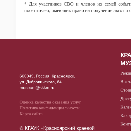
* Для участников СВО и членов их семей событи
посетителей, имеющих право на получение льгот и
КР
МУ
Режи
660049, Россия, Красноярск,
Выст
ул. Дубровинского, 84
museum@kkkm.ru
Стои
Дост
Оценка качества оказания услуг
Кале
Политика конфиденциальности
Карта сайта
Как 
Конт
© КГАУК «Красноярский краевой