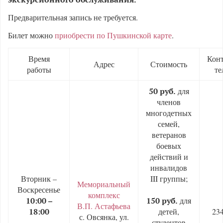
Предварительная запись не требуется.
Билет можно
приобрести по Пушкинской карте
.
Время
Кон
Адрес
Стоимость
работы
те
для
50 руб.
членов
многодетных
семей,
ветеранов
боевых
действий и
инвалидов
Вторник –
III группы;
Мемориальный
Воскресенье
комплекс
для
10:00 –
150 руб.
В.П. Астафьева
детей,
234
18:00
с. Овсянка, ул.
студентов