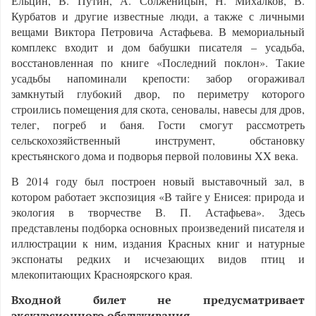
Ельцин, В. Путин, А. Солженицын, Н. Михалков, В.
Курбатов и другие известные люди, а также с личными
вещами Виктора Петровича Астафьева. В мемориальный
комплекс входит и дом бабушки писателя – усадьба,
восстановленная по книге «Последний поклон». Такие
усадьбы напоминали крепости: забор огораживал
замкнутый глубокий двор, по периметру которого
строились помещения для скота, сеновалы, навесы для дров,
телег, погреб и баня. Гости смогут рассмотреть
сельскохозяйственный инструмент, обстановку
крестьянского дома и подворья первой половины XX века.
В 2014 году был построен новый выставочный зал, в
котором работает экспозиция «В тайге у Енисея: природа и
экология в творчестве В. П. Астафьева». Здесь
представлены подборка основных произведений писателя и
иллюстрации к ним, издания Красных книг и натурные
экспонаты редких и исчезающих видов птиц и
млекопитающих Красноярского края.
Входной билет не предусматривает
экскурсионного обслуживания.