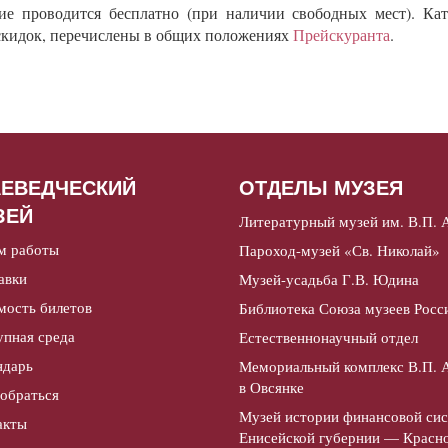
е проводится бесплатно (при наличии свободных мест). Кат
 скидок, перечислены в общих положениях
Прейскуранта
.
АЕВЕДЧЕСКИЙ
ОТДЕЛЫ МУЗЕЯ
ЗЕЙ
Литературный музей им. В.П. 
м работы
Пароход-музей «Св. Николай»
авки
Музей-усадьба Г.В. Юдина
мость билетов
Библиотека Союза музеев Росс
упная среда
Естественнонаучный отдел
ндарь
Мемориальный комплекс В.П. 
в Овсянке
добраться
Музей истории финансовой си
акты
Енисейской губернии — Красн