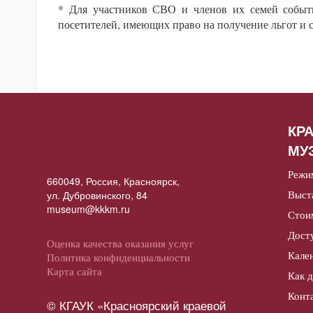
* Для участников СВО и членов их семей событи
посетителей, имеющих право на получение льгот и
КР
МУ
Режи
660049, Россия, Красноярск,
Выст
ул. Дубровинского, 84
museum@kkkm.ru
Стои
Дост
Оценка качества оказания услуг
Кале
Политика конфиденциальности
Карта сайта
Как 
Конт
© КГАУК «Красноярский краевой