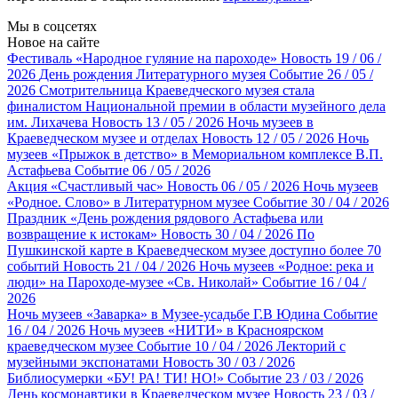
Мы в соцсетях
Новое на сайте
Фестиваль «Народное гуляние на пароходе»
Новость
19 / 06 /
2026
День рождения Литературного музея
Событие
26 / 05 /
2026
Смотрительница Краеведческого музея стала
финалистом Национальной премии в области музейного дела
им. Лихачева
Новость
13 / 05 / 2026
Ночь музеев в
Краеведческом музее и отделах
Новость
12 / 05 / 2026
Ночь
музеев «Прыжок в детство» в Мемориальном комплексе В.П.
Астафьева
Событие
06 / 05 / 2026
Акция «Счастливый час»
Новость
06 / 05 / 2026
Ночь музеев
«Родное. Слово» в Литературном музее
Событие
30 / 04 / 2026
Праздник «День рождения рядового Астафьева или
возвращение к истокам»
Новость
30 / 04 / 2026
По
Пушкинской карте в Краеведческом музее доступно более 70
событий
Новость
21 / 04 / 2026
Ночь музеев «Родное: река и
люди» на Пароходе-музее «Св. Николай»
Событие
16 / 04 /
2026
Ночь музеев «Заварка» в Музее-усадьбе Г.В Юдина
Событие
16 / 04 / 2026
Ночь музеев «НИТИ» в Красноярском
краеведческом музее
Событие
10 / 04 / 2026
Лекторий с
музейными экспонатами
Новость
30 / 03 / 2026
Библиосумерки «БУ! РА! ТИ! НО!»
Событие
23 / 03 / 2026
День космонавтики в Краеведческом музее
Новость
23 / 03 /