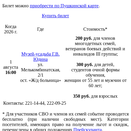
Билет можно
приобрести по Пушкинской карте
.
Купить билет
Когда
Где
Стоимость*
2026 г.
200 руб.
для членов
многодетных семей,
ветеранов боевых действий и
Музей-усадьба Г.В.
инвалидов III группы;
Юдина
1
ул.
300 руб.
для детей,
августа
Мелькомбинатская,
студентов очной формы
16:00
2/1
обучения,
ост. «Ж/д больница»
женщин от 55 лет и мужчин от
60 лет;
350 руб.
для взрослых
Контакты: 221-14-44, 222-09-25
* Для участников СВО и членов их семей событие проводится
бесплатно (при наличии свободных мест). Категории
посетителей, имеющих право на получение льгот и скидок,
перечислены в общих положениях
Прейскуранта
.