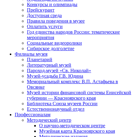
Конкурсы и олимпиады
Прейскурант
Доступная среда
Правила поведения в музее
Оплатить услуги
Год единства народов России: тематические
мероприятия
Социальные видеоролики
Сибирское долголетие
Филиалы музея
Планетарий
Литературный музей
Пароход-музей «Св. Николай»
Музей-усадьба Г.В. Юдина
Мемориальный комплекс В.П. Астафьева в
Овсянке
Музей истории финансовой системы Енисейской
губернии — Красноярского края
Библиотека Союза музеев России
Естественнонаучный отдел
Профессионалам
Методический центр
О научно-методическом центре
Музейная карта Красноярского края
Методические издания