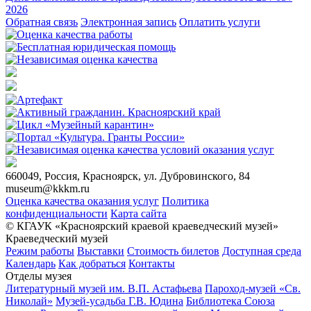
2026
Обратная связь
Электронная запись
Оплатить услуги
660049, Россия, Красноярск, ул. Дубровинского, 84
museum@kkkm.ru
Оценка качества оказания услуг
Политика
конфиденциальности
Карта сайта
© КГАУК «Красноярский краевой краеведческий музей»
Краеведческий музей
Режим работы
Выставки
Стоимость билетов
Доступная среда
Календарь
Как добраться
Контакты
Отделы музея
Литературный музей им. В.П. Астафьева
Пароход-музей «Св.
Николай»
Музей-усадьба Г.В. Юдина
Библиотека Союза