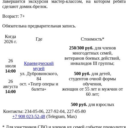
Завершится экскурсия мастер-классом, на котором ребята
сделают домик-брелок.
Возраст: 7+
Обязательна предварительная запись.
Когда
Где
Стоимость*
2026 г.
250/300 руб.
для членов
многодетных семей,
ветеранов боевых действий,
26
Краеведческий
инвалидов III группы;
июля
музей
14:00
ул. Дубровинского,
500 руб.
для детей,
84
студентов очной формы
26
ост. «Театр оперы и
обучения,
августа
балета»
женщин от 55 лет и мужчин от
14:00
60 лет;
500 руб.
для взрослых
Контакты: 234-05-06, 227-92-04, 227-05-80
+7 908 023-52-48
(Telegram, Max)
* Для участников СВО и членов их семей событие проводится