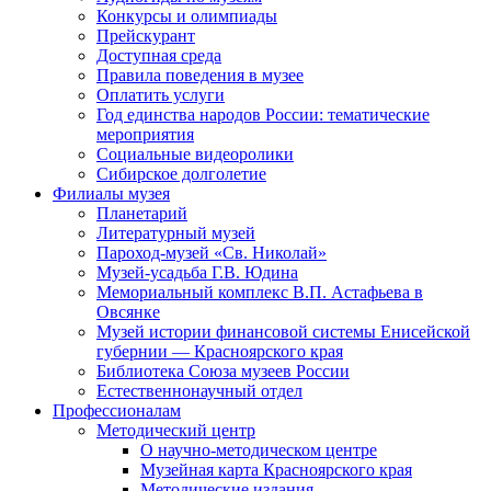
Конкурсы и олимпиады
Прейскурант
Доступная среда
Правила поведения в музее
Оплатить услуги
Год единства народов России: тематические
мероприятия
Социальные видеоролики
Сибирское долголетие
Филиалы музея
Планетарий
Литературный музей
Пароход-музей «Св. Николай»
Музей-усадьба Г.В. Юдина
Мемориальный комплекс В.П. Астафьева в
Овсянке
Музей истории финансовой системы Енисейской
губернии — Красноярского края
Библиотека Союза музеев России
Естественнонаучный отдел
Профессионалам
Методический центр
О научно-методическом центре
Музейная карта Красноярского края
Методические издания